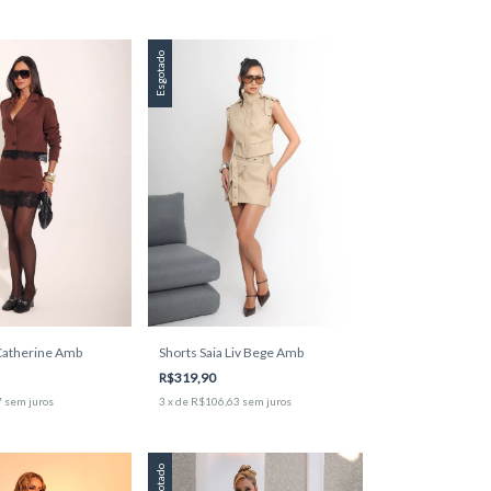
Esgotado
Shorts Saia Liv Bege Amb
 Catherine Amb
R$319,90
3
x
de
R$106,63
sem juros
7
sem juros
Esgotado