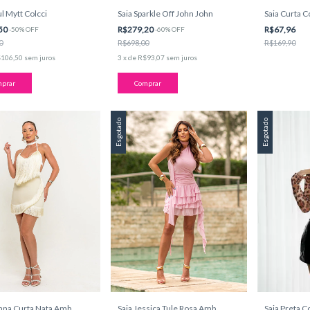
ul Mytt Colcci
Saia Sparkle Off John John
Saia Curta C
50
R$279,20
R$67,96
-
50
%
OFF
-
60
%
OFF
0
R$698,00
R$169,90
106,50
sem juros
3
x
de
R$93,07
sem juros
prar
Comprar
Esgotado
Esgotado
nna Curta Nata Amb
Saia Jessica Tule Rosa Amb
Saia Preta C