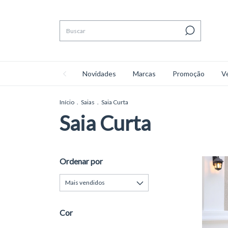
Novidades
Marcas
Promoção
V
Início
.
Saias
.
Saia Curta
Saia Curta
Ordenar por
Cor