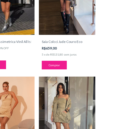
simetrica Vinil All Is Love
Saia Colcci Jade Couro Eco
R$659,00
0
%
OFF
5
x
de
R$131,80
sem juros
Comprar