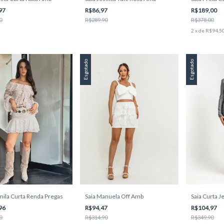
97
R$86,97
R$189,00
0
R$289,90
R$378,00
2
x
de
R$94,5
Esgotado
Esgotado
mila Curta Renda Pregas
Saia Manuela Off Amb
Saia Curta 
96
R$94,47
R$104,97
0
R$314,90
R$349,90