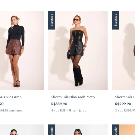
Esgotado
Esgotado
Saia Nina Amb
Shorts Saia Nina Amb Preto
Shorts Saia
90
R$339,90
R$299,90
84,98
sem juros
4
x
de
R$84,98
sem juros
3
x
de
R$99,9
Esgotado
Esgotado