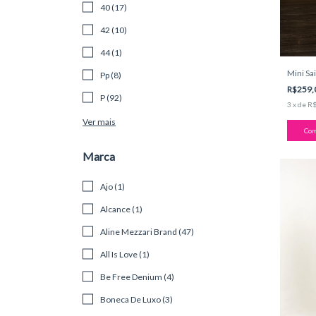
40 (17)
42 (10)
44 (1)
Mini Sa
Pp (8)
R$259,
P (92)
3
x
de
R$
Ver mais
Com
Marca
Ajo (1)
Alcance (1)
Aline Mezzari Brand (47)
All Is Love (1)
Be Free Denium (4)
Boneca De Luxo (3)