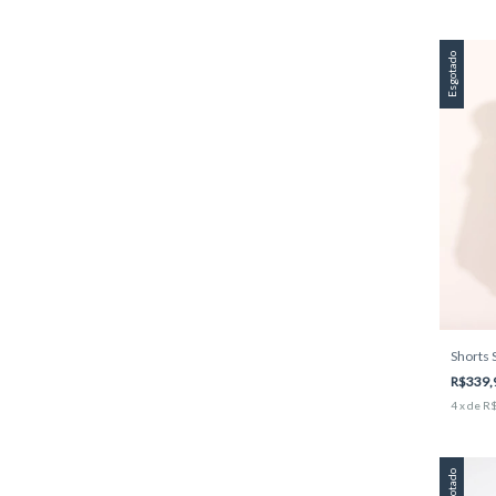
Esgotado
Shorts 
R$339,
4
x
de
R$
Esgotado