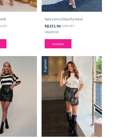
 Amb
Saia Lenco Daysha Azul
R$131,96
%
OFF
-
60
%
OFF
R$329,90
Comprar
Esgotado