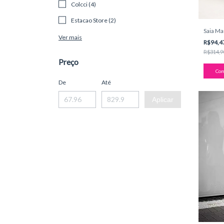
Colcci (4)
Estacao Store (2)
Saia M
Ver mais
R$94,4
R$314,9
Preço
Com
De
Até
Aplicar