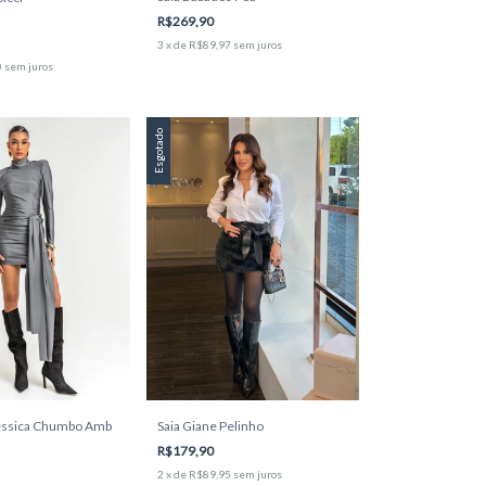
R$269,90
3
x
de
R$89,97
sem juros
0
sem juros
Esgotado
Jessica Chumbo Amb
Saia Giane Pelinho
R$179,90
2
x
de
R$89,95
sem juros