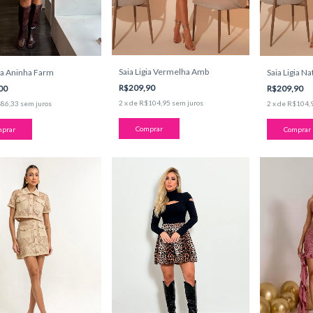
Saia Ligia Vermelha Amb
ia Aninha Farm
Saia Ligia N
R$209,90
00
R$209,90
2
x
de
R$104,95
sem juros
86,33
sem juros
2
x
de
R$104,
Comprar
prar
Comprar