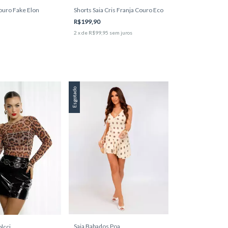
ouro Fake Elon
Shorts Saia Cris Franja Couro Eco
R$199,90
2
x
de
R$99,95
sem juros
Esgotado
Saia Babados Poa
olcci