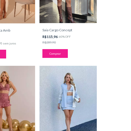
Saia Cargo Concept
ata Amb
R$115,96
-
60
%
OFF
R$289,90
95
sem juros
Comprar