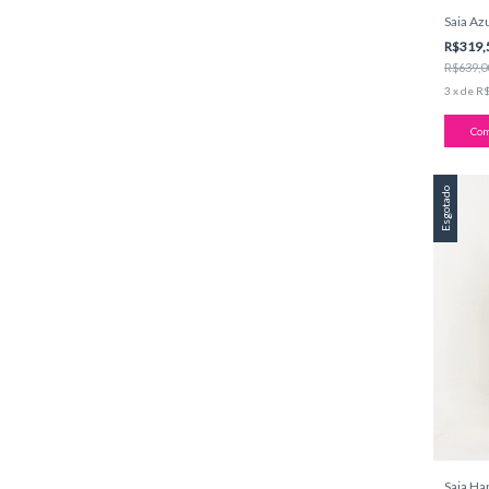
Saia Az
R$319,
R$639,0
3
x
de
R$
Com
Esgotado
Saia Ha