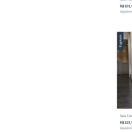
R$101,
R$339,9
Esgotado
Saia Ca
R$123,
R$309,9