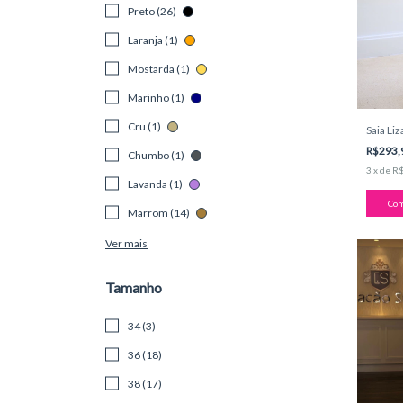
Preto (26)
Laranja (1)
Mostarda (1)
Marinho (1)
Cru (1)
Saia Li
R$293,
Chumbo (1)
3
x
de
R$
Lavanda (1)
Com
Marrom (14)
Ver mais
Tamanho
34 (3)
36 (18)
38 (17)