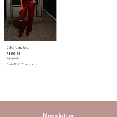
Calça Alana Reta
R$183,96
R$459,90
2
x
de
R$91,98
sem juros
Newsletter