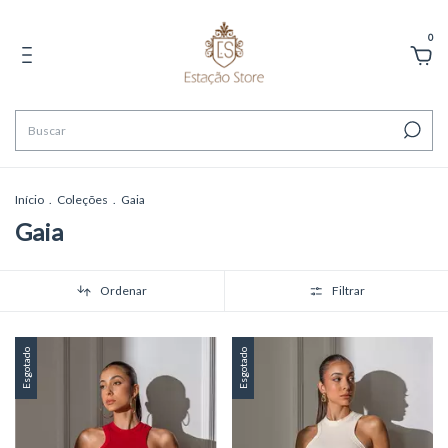
0
Início
.
Coleções
.
Gaia
Gaia
Ordenar
Filtrar
Esgotado
Esgotado