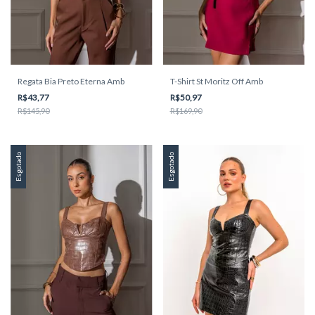
Regata Bia Preto Eterna Amb
T-Shirt St Moritz Off Amb
R$43,77
R$50,97
R$145,90
R$169,90
Esgotado
Esgotado