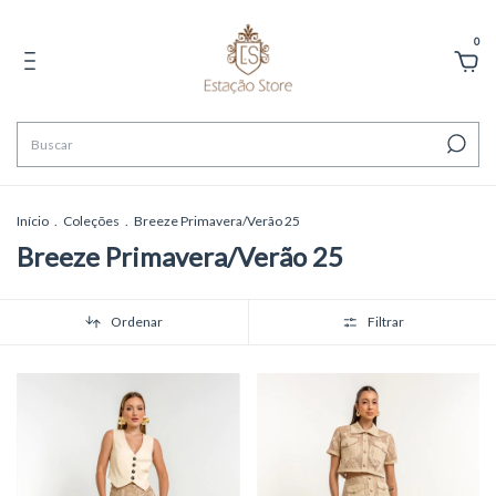
0
Início
.
Coleções
.
Breeze Primavera/Verão 25
Breeze Primavera/Verão 25
Ordenar
Filtrar