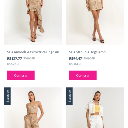
Saia Amanda Assimétrica Bege Amb
Saia Manuela Bege Amb
R$157,77
R$94,47
-
70
%
OFF
-
70
%
OFF
R$525,90
R$314,90
Comprar
Comprar
Esgotado
Esgotado