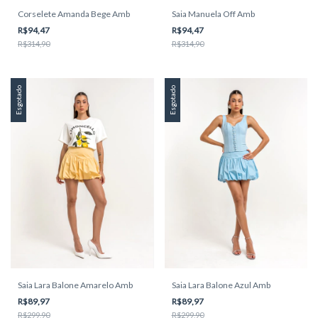
Corselete Amanda Bege Amb
Saia Manuela Off Amb
R$94,47
R$94,47
R$314,90
R$314,90
Esgotado
Esgotado
Saia Lara Balone Amarelo Amb
Saia Lara Balone Azul Amb
R$89,97
R$89,97
R$299,90
R$299,90