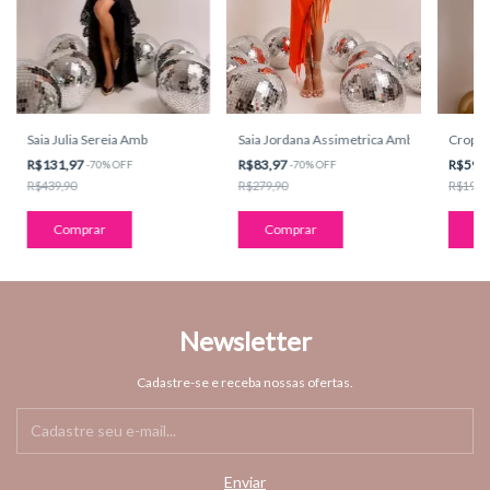
Saia Jordana Assimetrica Amb
Saia Julia Sereia Amb
Croppe
R$83,97
R$131,97
R$59,
-
70
%
OFF
-
70
%
OFF
R$279,90
R$439,90
R$199,
Comprar
Comprar
Co
Newsletter
Cadastre-se e receba nossas ofertas.