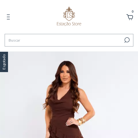
0
Esgotado