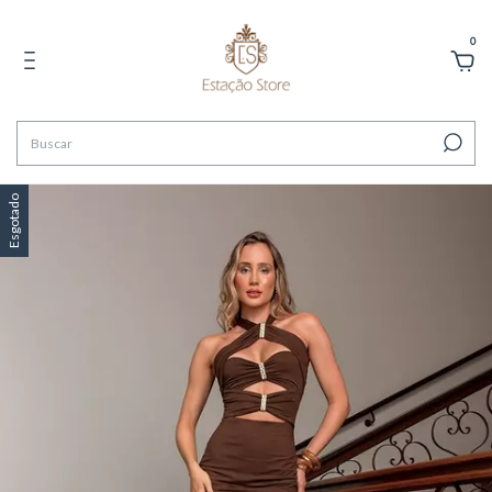
0
Esgotado