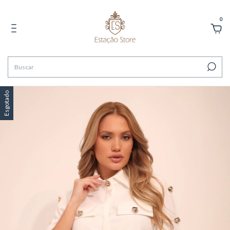
0
Esgotado