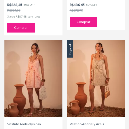
R$262,45
R$136,45
-
50
%
OFF
-
50
%
OFF
R$524,90
R$272,90
3
x
de
R$87,48
sem juros
Comprar
Comprar
Esgotado
Vestido Andriely Rosa
Vestido Andriely Areia