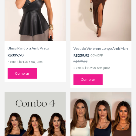
Blusa Pandora Amb Preto
Vestido Vivienne Longo Amb Marrom
R$339,90
R$239,95
-
50
%
OFF
R$479,90
4
x
de
R$84,98
sem juros
2
x
de
R$119,98
sem juros
Comprar
Comprar