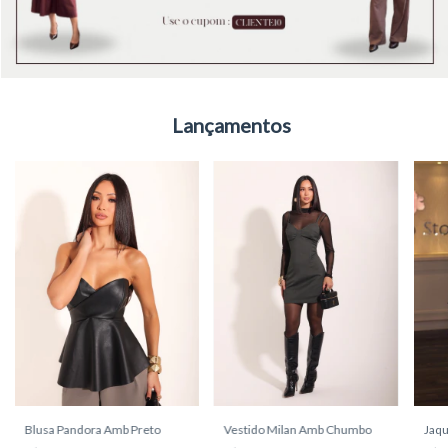
Lançamentos
Blusa Pandora Amb Preto
Vestido Milan Amb Chumbo
a Farm
Jaqu