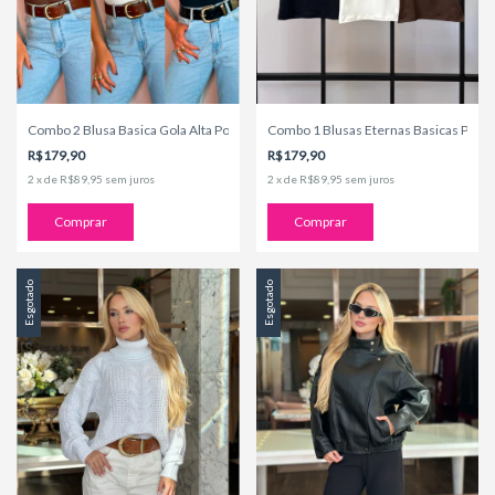
Combo 1 Blusas Eternas Basicas Polia
Combo 2 Blusa Basica Gola Alta Poliamida Es
R$179,90
R$179,90
2
x
de
R$89,95
sem juros
2
x
de
R$89,95
sem juros
Comprar
Comprar
Esgotado
Esgotado