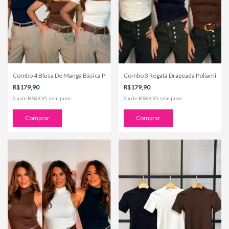
Combo 4 Blusa De Manga Básica Poliamida
Combo 3 Regata Drapeada Poliamida
R$179,90
R$179,90
2
x
de
R$89,95
sem juros
2
x
de
R$89,95
sem juros
Comprar
Comprar