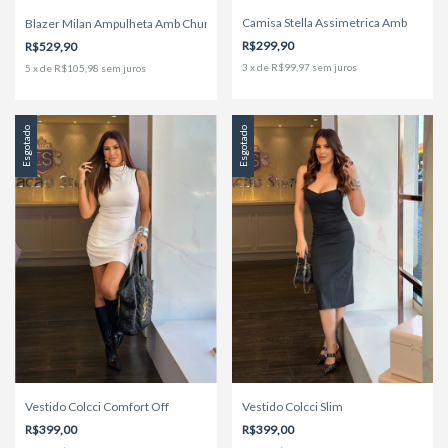
Camisa Stella Assimetrica Amb
Blazer Milan Ampulheta Amb Chumbo
R$299,90
R$529,90
3
x
de
R$99,97
sem juros
5
x
de
R$105,98
sem juros
Esgotado
Esgotado
Vestido Colcci Comfort Off
Vestido Colcci Slim
R$399,00
R$399,00