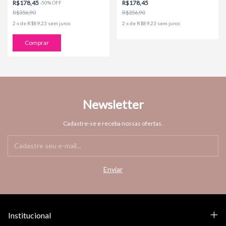
R$178,45
R$178,45
-
50
%
OFF
R$356,90
R$356,90
2
x
de
R$89,23
sem juros
2
x
de
R$89,23
sem juros
Comprar
Newsletter
Cadastre-se e receba nossas ofertas.
Institucional