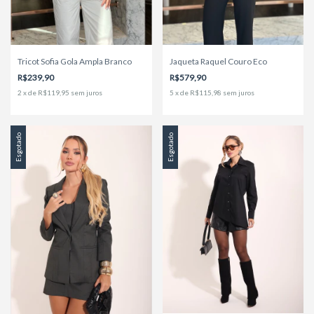
Jaqueta Raquel Couro Eco
Tricot Sofia Gola Ampla Branco
R$579,90
R$239,90
5
x
de
R$115,98
sem juros
2
x
de
R$119,95
sem juros
Esgotado
Esgotado