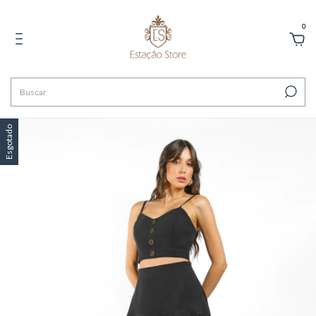
0
Esgotado