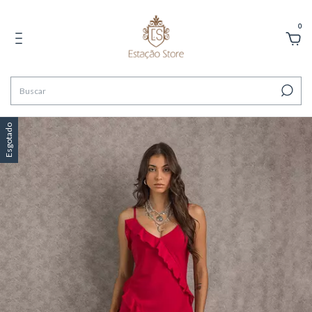
0
Esgotado