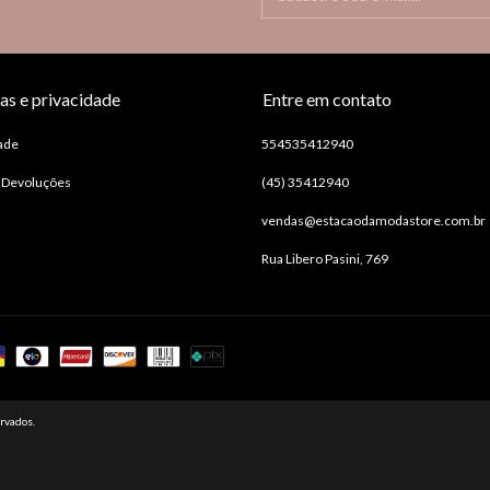
cas e privacidade
Entre em contato
ade
554535412940
e Devoluções
(45) 35412940
vendas@estacaodamodastore.com.br
Rua Libero Pasini, 769
rvados.