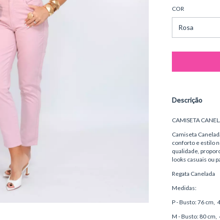
COR
Descrição
CAMISETA CANEL
Camiseta Canelada 
conforto e estilo 
qualidade, proporc
looks casuais ou p
Regata Canelada
Medidas:
P - Busto: 76 cm
M - Busto: 80 cm