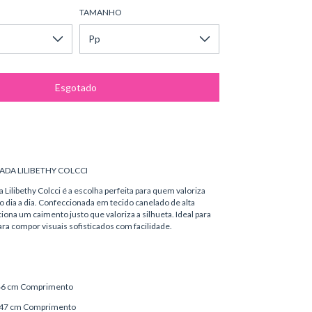
TAMANHO
ADA LILIBETHY COLCCI
Lilibethy Colcci é a escolha perfeita para quem valoriza
no dia a dia. Confeccionada em tecido canelado de alta
iona um caimento justo que valoriza a silhueta. Ideal para
ara compor visuais sofisticados com facilidade.
, 46 cm Comprimento
, 47 cm Comprimento