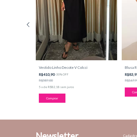
Blusa R
Vestido Linho Decote V Colcci
R$83,
R$410,90
-
30
%
OFF
R$167,9
R$587,00
5
x
de
R$82,18
sem juros
Co
Comprar
Newsletter
Cadastre