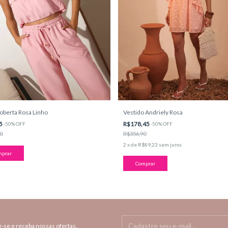
oberta Rosa Linho
Vestido Andriely Rosa
95
R$178,45
-
50
%
OFF
-
50
%
OFF
0
R$356,90
2
x
de
R$89,23
sem juros
mprar
Comprar
-se e receba nossas ofertas.