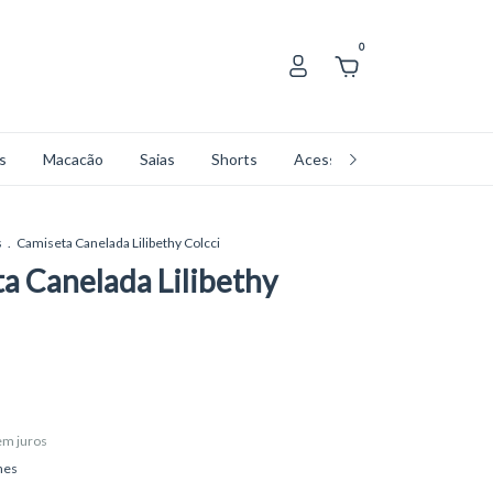
0
s
Macacão
Saias
Shorts
Acessórios
Coleções
s
.
Camiseta Canelada Lilibethy Colcci
a Canelada Lilibethy
em juros
hes