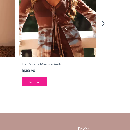
Top Paloma Marrom Amb
Blusa Rafaela O
R$83,90
R$136,45
-
50
%
OF
R$272,90
Comprar
Comprar