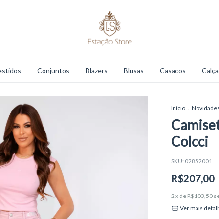
estidos
Conjuntos
Blazers
Blusas
Casacos
Calça
Início
.
Novidade
Camiset
Colcci
SKU:
02852001
R$207,00
2
x de
R$103,50
s
Ver mais detal