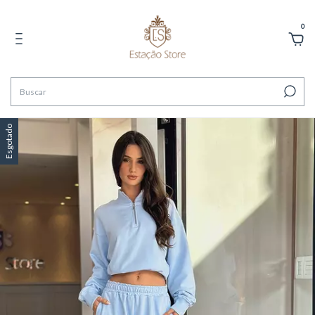
0
Esgotado