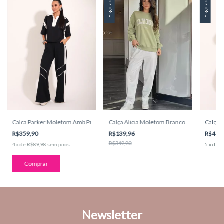
Esgotado
Esgotado
Calça Alicia Moletom Branco
Calca Parker Moletom Amb Preto
Calça 
R$139,96
R$359,90
R$419
R$349,90
4
x
de
R$89,98
sem juros
5
x
de
R
Comprar
Newsletter