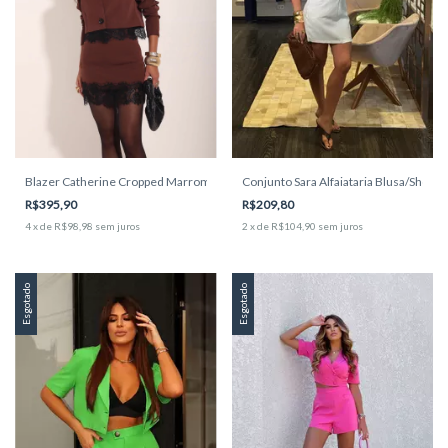
Conjunto Sara Alfaiataria Blusa/Shorts 
Blazer Catherine Cropped Marrom Amb
R$209,80
R$395,90
2
x
de
R$104,90
sem juros
4
x
de
R$98,98
sem juros
Esgotado
Esgotado