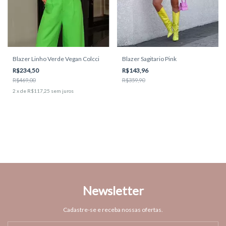
Blazer Linho Verde Vegan Colcci
Blazer Sagitario Pink
R$234,50
R$143,96
R$469,00
R$359,90
2
x
de
R$117,25
sem juros
Newsletter
Cadastre-se e receba nossas ofertas.